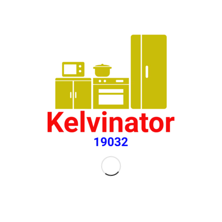
تعليقات
[…]
الم
الهن
بوا
04050
[…] 
الت
سريع
بواس
048
[…] 
ومن 
بواس
 📞
8 ✔✔
[…]