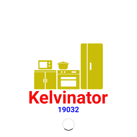
صيان
فحص
في ا
04/2025
اكت
مص
3/2025
تعليقات
[…]
الم
الهن
بوا
04050
[…] 
الت
سريع
بواس
048